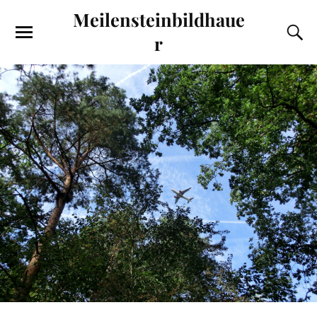
Meilensteinbildhaue
r