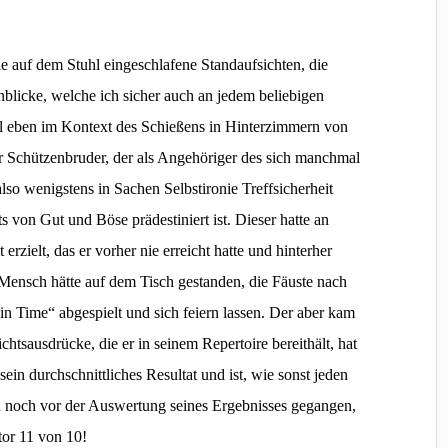
e auf dem Stuhl eingeschlafene Standaufsichten, die
blicke, welche ich sicher auch an jedem beliebigen
all eben im Kontext des Schießens in Hinterzimmern von
 Schützenbruder, der als Angehöriger des sich manchmal
lso wenigstens in Sachen Selbstironie Treffsicherheit
s von Gut und Böse prädestiniert ist. Dieser hatte an
rzielt, das er vorher nie erreicht hatte und hinterher
Mensch hätte auf dem Tisch gestanden, die Fäuste nach
 Time“ abgespielt und sich feiern lassen. Der aber kam
htsausdrücke, die er in seinem Repertoire bereithält, hat
ein durchschnittliches Resultat und ist, wie sonst jeden
d noch vor der Auswertung seines Ergebnisses gegangen,
tor 11 von 10!