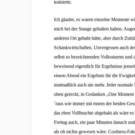
trainierte.
Ich glaube, es waren einzelne Momente wi
mich bei der Stange gehalten haben. Augen
anderen Ort gehabt hätte, aber durch Zuf
Schankwirtschaften. Unvergessen auch der
selbst so bezeichnenden Volkssturms und a
beweisend eigentlich für Ergebnisse jenseit
einem Abend ein Ergebnis für die Ewigkeit e
mutmaßlich auch nie mehr. Jeder normale 
oben gereckt, in Gedanken „One Moment in
´raus wie immer mit einem der beiden Gesic
das eben Vollbrachte abgehakt als wäre es s
Freitag auch, ein paar Minuten danach un
als ob nichts gewesen wäre. Coolness-Fak